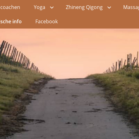
h coachen
Yoga
Zhineng Qigong
Massa
ische info
Facebook